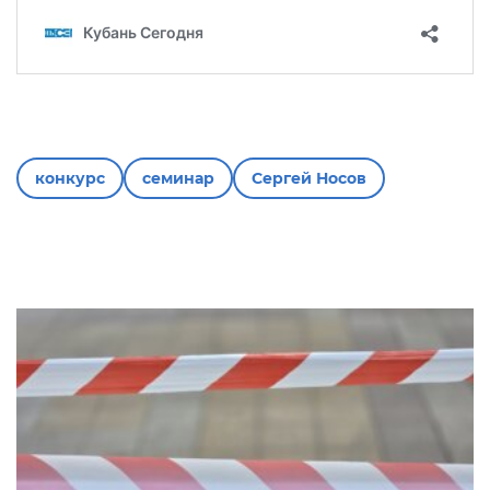
конкурс
семинар
Сергей Носов