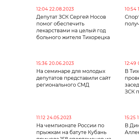
12:04 22.08.2023
10:54 
Депутат ЗСК Сергей Носов
Спор
помог обеспечить
полу
лекарствами на целый год
больного жителя Тихорецка
15:36 20.06.2023
12:49
На семинаре для молодых
В Ти
депутатов представили сайт
пров
регионального СМД
засе
ЗСК п
11:12 24.05.2023
15:25 
На чемпионате России по
В Ди
прыжкам на батуте Кубань
Алле