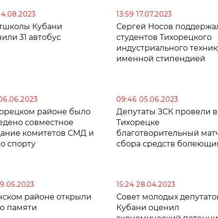
14.08.2023
13:59 17.07.2023
тшколы Кубани
Сергей Носов поддержа
чили 31 автобус
студентов Тихорецкого
индустриального техни
именной стипендией
 06.06.2023
09:46 05.06.2023
хорецком районе было
Депутаты ЗСК провели в
едено совместное
Тихорецке
дание комитетов СМД и
благотворительный мат
о спорту
сбора средств болеющ
детям
19.05.2023
15:24 28.04.2023
нском районе открыли
Совет молодых депутато
ю памяти
Кубани оценил