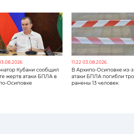
03.08.2026
11:22 03.08.2026
рнатор Кубани сообщил
В Архипо-Осиповке из-з
те жертв атаки БПЛА в
атаки БПЛА погибли тро
по-Осиповке
ранены 13 человек