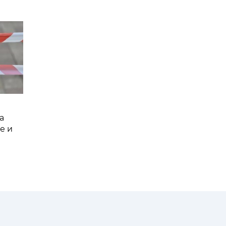
а
е и