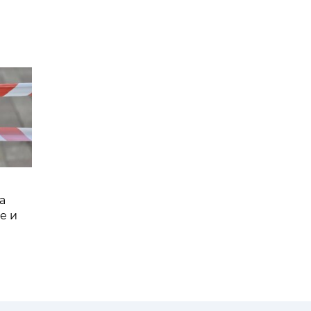
а
е и