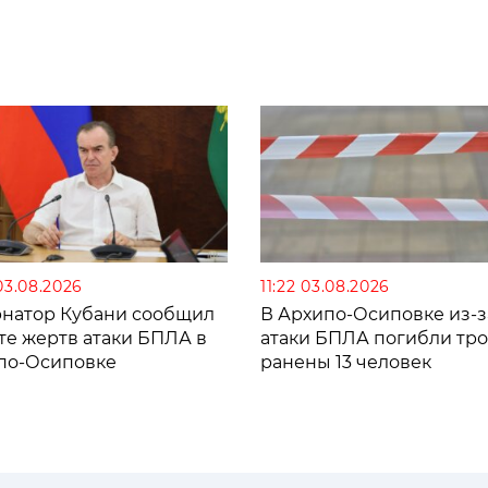
03.08.2026
11:22 03.08.2026
рнатор Кубани сообщил
В Архипо-Осиповке из-з
те жертв атаки БПЛА в
атаки БПЛА погибли тро
по-Осиповке
ранены 13 человек