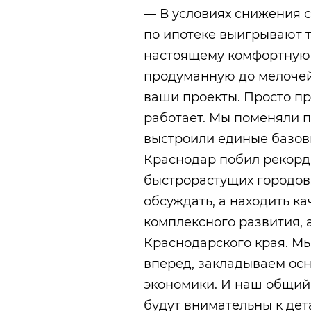
— В условиях снижения с
по ипотеке выигрывают т
настоящему комфортную с
продуманную до мелочей
ваши проекты. Просто пр
работает. Мы поменяли п
выстроили единые базов
Краснодар побил рекорды
быстрорастущих городов.
обсуждать, а находить к
комплексного развития, 
Краснодарского края. М
вперед, закладываем ос
экономики. И наш общий у
будут внимательны к де