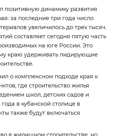
ул позитивную динамику развития
ая: за последние три года число
ериалов увеличилось до трех тысяч.
тий составляет сегодня пятую часть
роизводимых на юге России. Это
ому краю удерживать лидирующие
оительстве.
ил о комплексном подходе края к
ктов, где строительство жилья
едением школ, детских садов и
 года в кубанской столице в
кты также будут включаться
во в жилищном строительстве, но