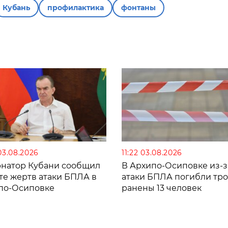
Кубань
профилактика
фонтаны
03.08.2026
11:22 03.08.2026
рнатор Кубани сообщил
В Архипо-Осиповке из-з
те жертв атаки БПЛА в
атаки БПЛА погибли тро
по-Осиповке
ранены 13 человек