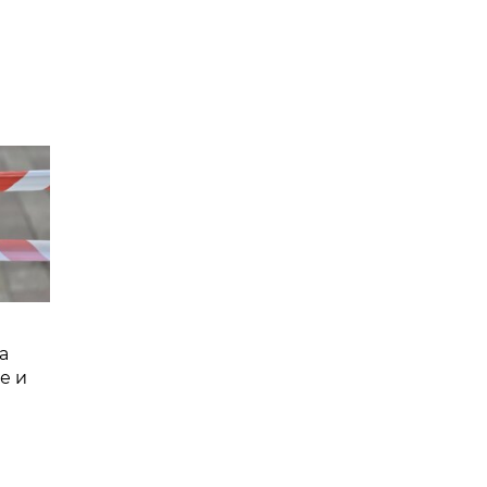
а
е и