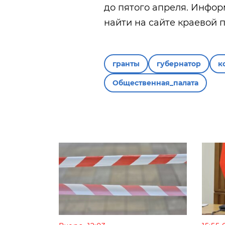
до пятого апреля. Инфор
найти на сайте краевой 
гранты
губернатор
к
Общественная_палата