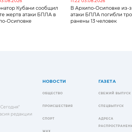
03.08.2026
11:22 03.08.2026
рнатор Кубани сообщил
В Архипо-Осиповке из-з
те жертв атаки БПЛА в
атаки БПЛА погибли тро
по-Осиповке
ранены 13 человек
НОВОСТИ
ГАЗЕТА
ОБЩЕСТВО
СВЕЖИЙ ВЫПУСК
ПРОИСШЕСТВИЯ
СПЕЦВЫПУСК
 Сегодня"
гласия редакции
СПОРТ
АДРЕСА
РАСПРОСТРАНЕН
ЖКХ