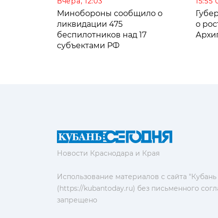
Вчера, 12:03
15:55 
Минобороны сообщило о
Губе
ликвидации 475
о рос
беспилотников над 17
Архи
субъектами РФ
Новости Краснодара и Края
Использование материалов с сайта "Кубань
(https://kubantoday.ru) без письменного со
запрещено