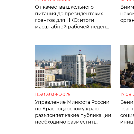
От качества школьного
Вним
питания до президентских
неко
грантов для НКО: итоги
орга
масштабной рабочей недели
на Кубани
11:30 30.06.2025
17:08
Управление Минюста России
Вени
по Краснодарскому краю
Гран
разъясняет какие публикации
соци
необходимо разместить
иниц
некоммерческой
орга