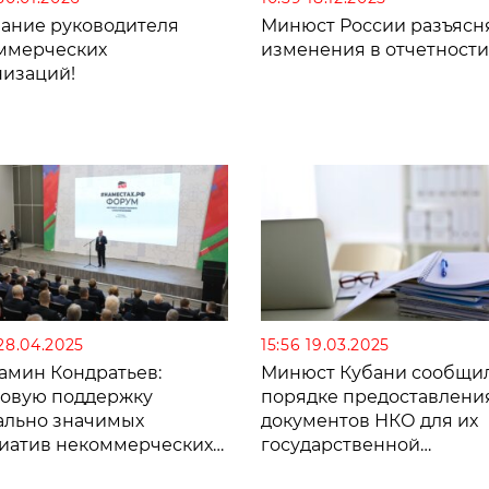
ание руководителя
Минюст России разъясн
ммерческих
изменения в отчетност
низаций!
 28.04.2025
15:56 19.03.2025
амин Кондратьев:
Минюст Кубани сообщил
товую поддержку
порядке предоставлени
ально значимых
документов НКО для их
иатив некоммерческих
государственной
низаций увеличим до 1
регистрации