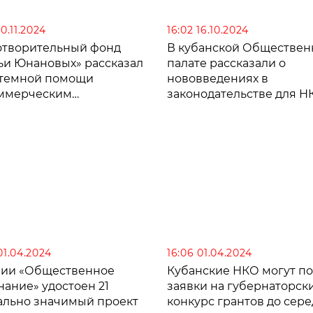
иарда рублей
30.11.2024
16:02 16.10.2024
отворительный фонд
В кубанской Обществен
ьи Юнановых» рассказал
палате рассказали о
стемной помощи
нововведениях в
ммерческим
законодательстве для Н
низациям
01.04.2024
16:06 01.04.2024
ии «Общественное
Кубанские НКО могут по
ание» удостоен 21
заявки на губернаторск
ально значимый проект
конкурс грантов до сер