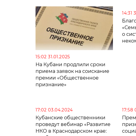
организации при принятии
милл
решения о ее ликвидации
14:31 
Благ
«Сем
о си
неко
орга
15:02 31.01.2025
На Кубани продлили сроки
приема заявок на соискание
премии «Общественное
признание»
17:02 03.04.2024
17:58 
Кубанские общественники
Прем
проведут вебинар «Развитие
призн
НКО в Краснодарском крае:
соци