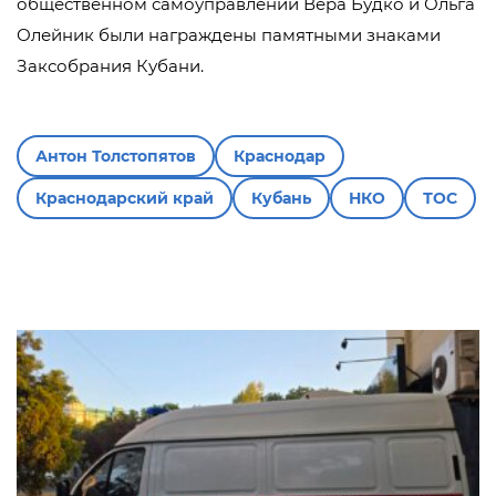
общественном самоуправлении Вера Будко и Ольга
Олейник были награждены памятными знаками
Заксобрания Кубани.
Антон Толстопятов
Краснодар
Краснодарский край
Кубань
НКО
ТОС