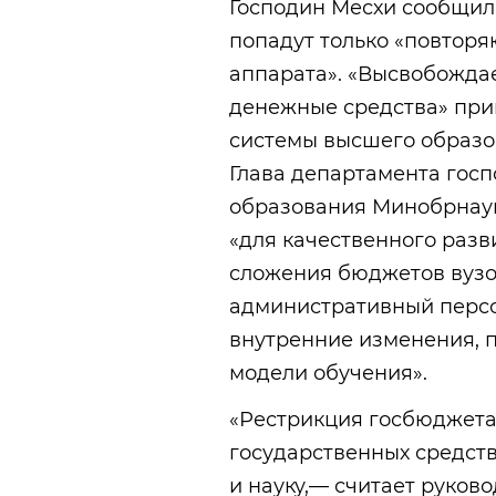
Господин Месхи сообщил
попадут только «повтор
аппарата». «Высвобожда
денежные средства» при
системы высшего образо
Глава департамента госп
образования Минобрнаук
«для качественного разв
сложения бюджетов вузо
административный персо
внутренние изменения, 
модели обучения».
«Рестрикция госбюджета
государственных средст
и науку,— считает руков