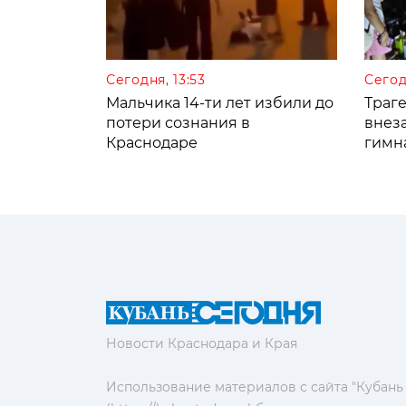
Сегодня, 13:53
Сегод
Мальчика 14-ти лет избили до
Траге
потери сознания в
внез
Краснодаре
гимн
Новости Краснодара и Края
Использование материалов с сайта "Кубань