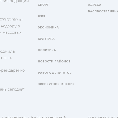
гласия редакции
СПОРТ
АДРЕСА
РАСПРОСТРАНЕН
ЖКХ
77-72910 от
 надзору в
ЭКОНОМИКА
и массовых
КУЛЬТУРА
ПОЛИТИКА
Людмила
ail.ru
НОВОСТИ РАЙОНОВ
 Арендаренко
РАБОТА ДЕПУТАТОВ
ЭКСПЕРТНОЕ МНЕНИЕ
ань сегодня"
, Г. КРАСНОДАР, 2-Й НЕФТЕЗАВОДСКОЙ
ТЕЛ.: +7(861) 267-