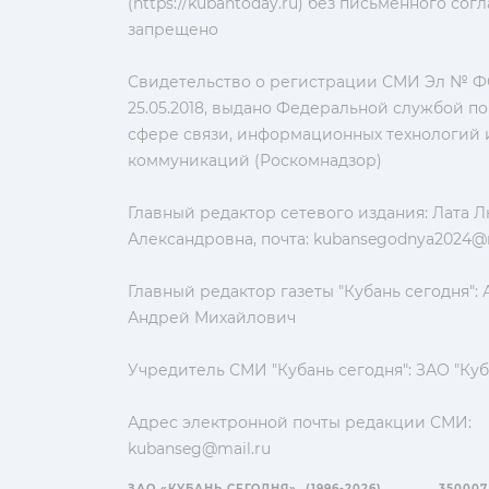
(https://kubantoday.ru) без письменного со
запрещено
Свидетельство о регистрации СМИ Эл № ФС
25.05.2018, выдано Федеральной службой по
сфере связи, информационных технологий 
коммуникаций (Роскомнадзор)
Главный редактор сетевого издания: Лата 
Александровна, почта:
kubansegodnya2024@m
Главный редактор газеты "Кубань сегодня":
Андрей Михайлович
Учредитель СМИ "Кубань сегодня": ЗАО "Куб
Адрес электронной почты редакции СМИ:
kubanseg@mail.ru
ЗАО «КУБАНЬ СЕГОДНЯ». (1996-2026)
350007