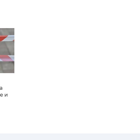
а
е и