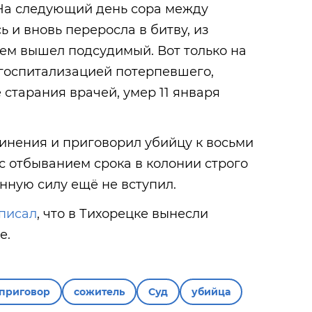
 На следующий день сора между
и вновь переросла в битву, из
ем вышел подсудимый. Вот только на
 госпитализацией потерпевшего,
 старания врачей, умер 11 января
винения и приговорил убийцу к восьми
 отбыванием срока в колонии строго
нную силу ещё не вступил.
писал
, что в Тихорецке вынесли
е.
приговор
сожитель
Суд
убийца