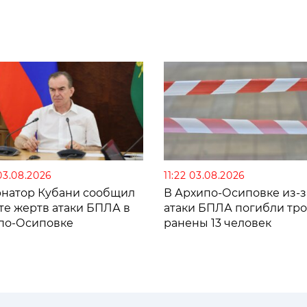
03.08.2026
11:22 03.08.2026
рнатор Кубани сообщил
В Архипо-Осиповке из-з
те жертв атаки БПЛА в
атаки БПЛА погибли тро
по-Осиповке
ранены 13 человек