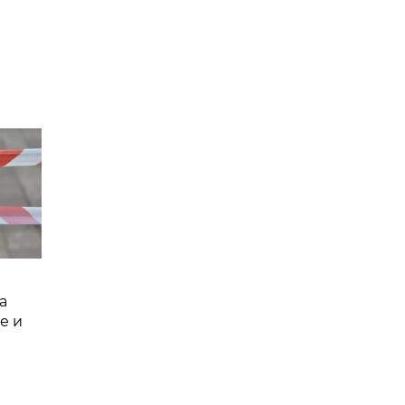
а
е и