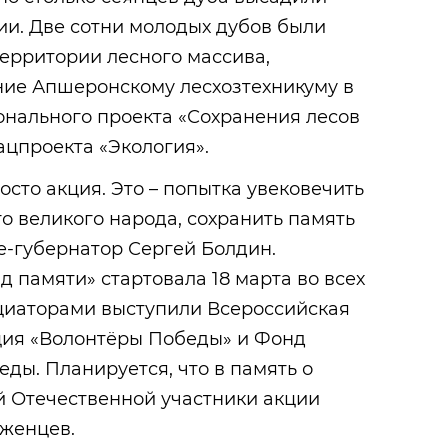
ии. Две сотни молодых дубов были
ерритории лесного массива,
ние Апшеронскому лесхозтехникуму в
онального проекта «Сохранения лесов
ацпроекта «Экология».
росто акция. Это – попытка увековечить
 великого народа, сохранить память
е-губернатор Сергей Болдин.
д памяти» стартовала 18 марта во всех
ициаторами выступили Всероссийская
ия «Волонтёры Победы» и Фонд
ды. Планируется, что в память о
й Отечественной участники акции
аженцев.