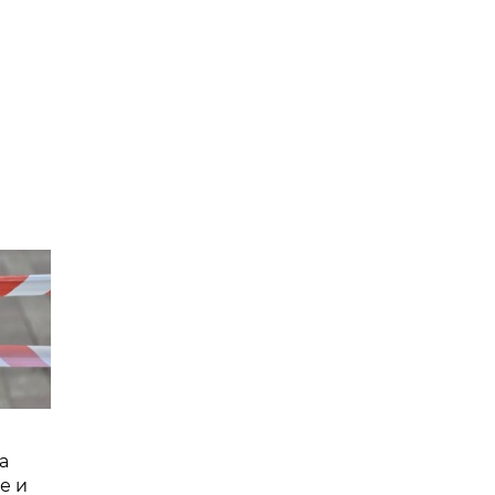
а
е и