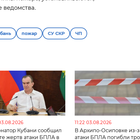
 ведомства.
бань
пожар
СУ СКР
ЧП
03.08.2026
11:22 03.08.2026
рнатор Кубани сообщил
В Архипо-Осиповке из-з
те жертв атаки БПЛА в
атаки БПЛА погибли тро