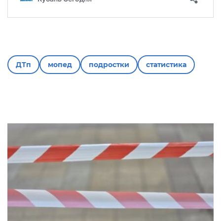
ДТп
мопед
подростки
статистика