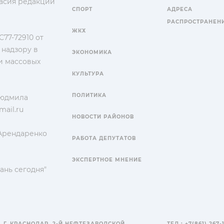
гласия редакции
СПОРТ
АДРЕСА
РАСПРОСТРАНЕН
ЖКХ
77-72910 от
 надзору в
ЭКОНОМИКА
и массовых
КУЛЬТУРА
ПОЛИТИКА
Людмила
ail.ru
НОВОСТИ РАЙОНОВ
 Арендаренко
РАБОТА ДЕПУТАТОВ
ЭКСПЕРТНОЕ МНЕНИЕ
ань сегодня"
, Г. КРАСНОДАР, 2-Й НЕФТЕЗАВОДСКОЙ
ТЕЛ.: +7(861) 267-