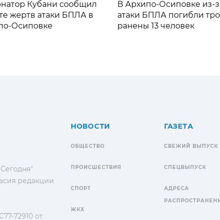
рнатор Кубани сообщил
В Архипо-Осиповке из-з
те жертв атаки БПЛА в
атаки БПЛА погибли тро
по-Осиповке
ранены 13 человек
НОВОСТИ
ГАЗЕТА
ОБЩЕСТВО
СВЕЖИЙ ВЫПУСК
ПРОИСШЕСТВИЯ
СПЕЦВЫПУСК
 Сегодня"
гласия редакции
СПОРТ
АДРЕСА
РАСПРОСТРАНЕН
ЖКХ
77-72910 от