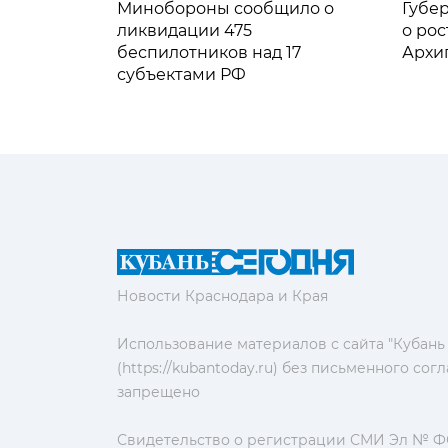
Минобороны сообщило о
Губе
ликвидации 475
о рос
беспилотников над 17
Архи
субъектами РФ
Новости Краснодара и Края
Использование материалов с сайта "Кубань
(https://kubantoday.ru) без письменного со
запрещено
Свидетельство о регистрации СМИ Эл № ФС