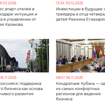
19.02.2026
13:34 30.12.2025
с апарт-отелей в
Инвестиции в будущее: 
нодаре: интуиция и
трейдера и отца четвер
а в управлении от
детей Размика Егиазаря
ея Казакова
06.11.2025
08:51 06.11.2025
российск: поддержка
Кондратьев: Кубань — о
о бизнеса как основа
из самых комфортных
йчивого развития
регионов для ведения
бизнеса