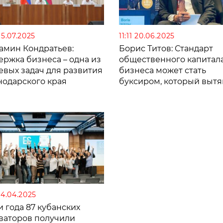
15.07.2025
11:11 20.06.2025
амин Кондратьев:
Борис Титов: Стандарт
ержка бизнеса – одна из
общественного капитал
евых задач для развития
бизнеса может стать
нодарского края
буксиром, который вытя
нас из ловушки высокой
ключевой ставки
14.04.2025
и года 87 кубанских
ваторов получили