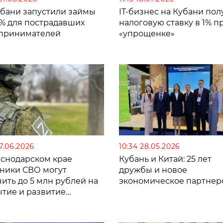
убани запустили займы
IT-бизнес на Кубани пол
2% для пострадавших
налоговую ставку в 1% п
принимателей
«упрощенке»
17.06.2026
10:34 28.05.2026
аснодарском крае
Кубань и Китай: 25 лет
тники СВО могут
дружбы и новое
ить до 5 млн рублей на
экономическое партнер
ытие и развитие
твенного бизнеса