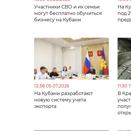
Участники СВО и их семьи
На К
могут бесплатно обучиться
под 
бизнесу на Кубани
пред
12:38 05.07.2026
11:30 
На Кубани разработают
В Кр
новую систему учета
учас
экспорта
получ
откр
собс