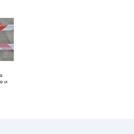
а
е и