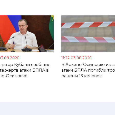
03.08.2026
11:22 03.08.2026
рнатор Кубани сообщил
В Архипо-Осиповке из-з
те жертв атаки БПЛА в
атаки БПЛА погибли тро
по-Осиповке
ранены 13 человек