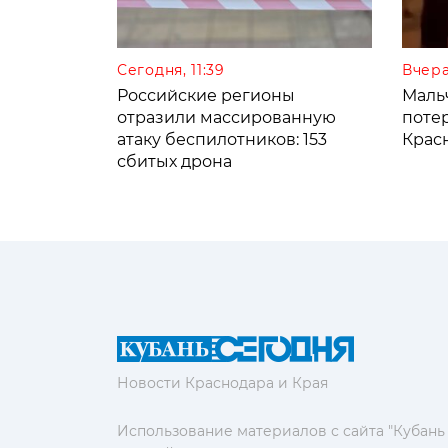
Сегодня, 11:39
Вчера
Российские регионы
Мальч
отразили массированную
поте
атаку беспилотников: 153
Крас
сбитых дрона
Новости Краснодара и Края
Использование материалов с сайта "Кубань