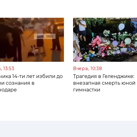
, 13:53
Вчера, 10:38
ика 14-ти лет избили до
Трагедия в Геленджике:
ри сознания в
внезапная смерть юной
нодаре
гимнастки