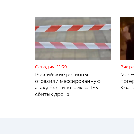
Сегодня, 11:39
Вчера
Российские регионы
Мальч
отразили массированную
поте
атаку беспилотников: 153
Крас
сбитых дрона