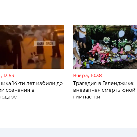
, 13:53
Вчера, 10:38
ика 14-ти лет избили до
Трагедия в Геленджике:
ри сознания в
внезапная смерть юной
нодаре
гимнастки