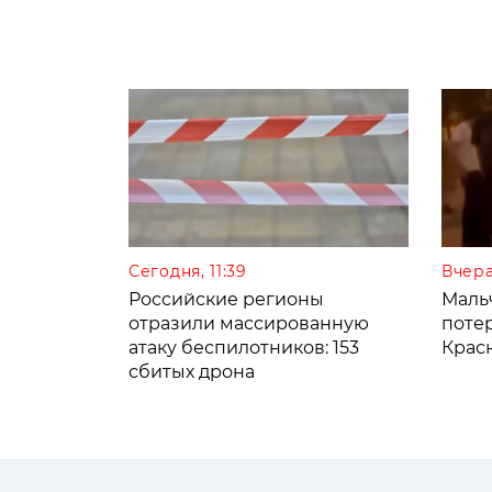
Сегодня, 11:39
Вчера
Российские регионы
Мальч
отразили массированную
поте
атаку беспилотников: 153
Крас
сбитых дрона