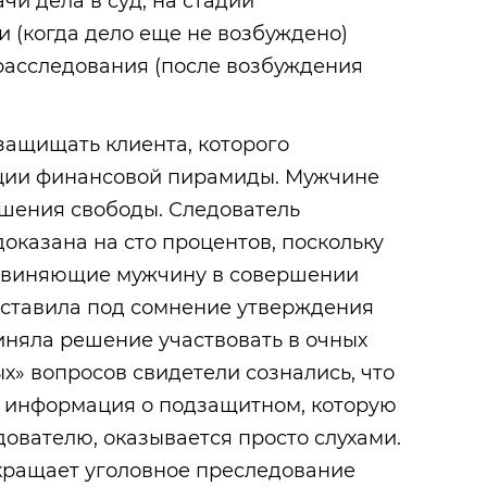
чи дела в суд, на стадии
 (когда дело еще не возбуждено)
расследования (после возбуждения
ащищать клиента, которого
ции финансовой пирамиды. Мужчине
ишения свободы. Следователь
доказана на сто процентов, поскольку
обвиняющие мужчину в совершении
оставила под сомнение утверждения
иняла решение участвовать в очных
ых» вопросов свидетели сознались, что
а информация о подзащитном, которую
ователю, оказывается просто слухами.
екращает уголовное преследование