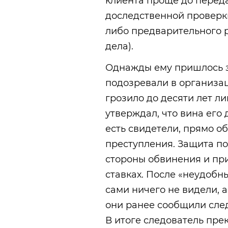
клиента проще до переда
доследственной проверки
либо предварительного 
дела).
Однажды ему пришлось з
подозревали в организа
грозило до десяти лет л
утверждал, что вина его 
есть свидетели, прямо 
преступления. Защита п
стороны обвинения и пр
ставках. После «неудобн
сами ничего не видели, 
они ранее сообщили след
В итоге следователь пр