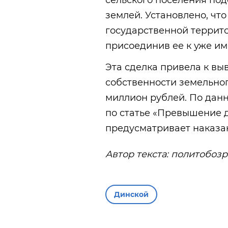
сельского поселения под
землей. Установлено, что
государственной террито
присоединив ее к уже им
Эта сделка привела к вы
собственности земельног
миллион рублей. По дан
по статье «Превышение 
предусматривает наказа
Автор текста: политобоз
Динской