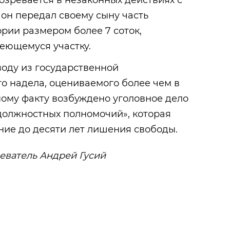
озревается в незаконных действиях с
 он передал своему сыну часть
рии размером более 7 соток,
еющемуся участку.
воду из государственной
о надела, оцениваемого более чем в
ному факту возбуждено уголовное дело
должностных полномочий», которая
ние до десяти лет лишения свободы.
реватель Андрей Гусий