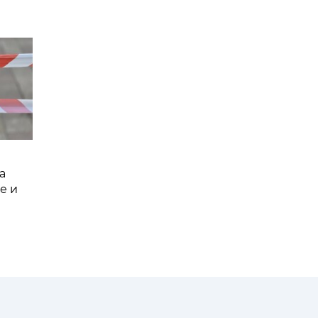
а
е и