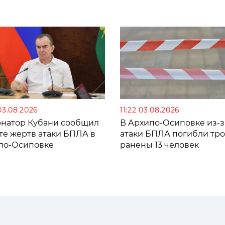
03.08.2026
11:22 03.08.2026
рнатор Кубани сообщил
В Архипо-Осиповке из-з
те жертв атаки БПЛА в
атаки БПЛА погибли тро
по-Осиповке
ранены 13 человек