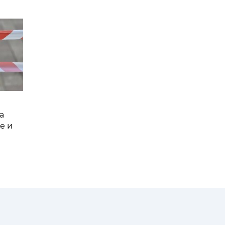
а
е и