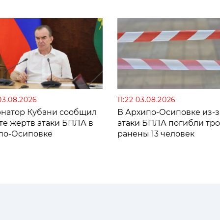
03.08.2026
11:22 03.08.2026
рнатор Кубани сообщил
В Архипо-Осиповке из-з
те жертв атаки БПЛА в
атаки БПЛА погибли тро
по-Осиповке
ранены 13 человек