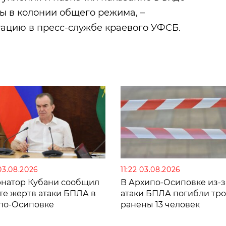
ы в колонии общего режима, –
ацию в пресс-службе краевого УФСБ.
03.08.2026
11:22 03.08.2026
рнатор Кубани сообщил
В Архипо-Осиповке из-з
те жертв атаки БПЛА в
атаки БПЛА погибли тро
по-Осиповке
ранены 13 человек