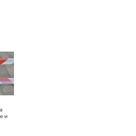
а
е и