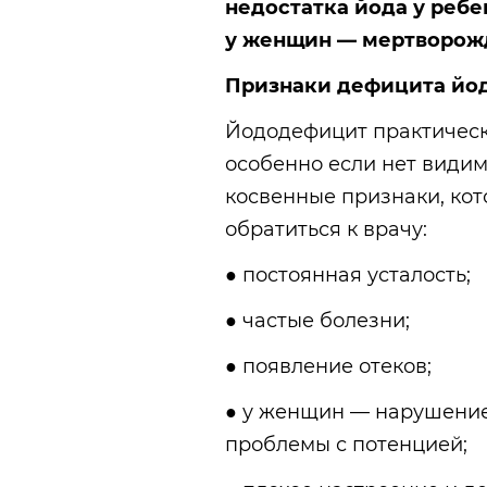
недостатка йода у ребе
у женщин — мертворож
Признаки дефицита йо
Йододефицит практическ
особенно если нет видим
косвенные признаки, кот
обратиться к врачу:
● постоянная усталость;
● частые болезни;
● появление отеков;
● у женщин — нарушение
проблемы с потенцией;