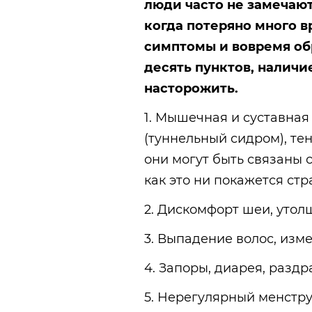
люди часто не замечают
когда потеряно много в
симптомы и вовремя об
десять пунктов, наличи
насторожить.
1. Мышечная и суставная
(туннельный сидром), те
они могут быть связаны 
как это ни покажется ст
2. Дискомфорт шеи, утол
3. Выпадение волос, изм
4. Запоры, диарея, разд
5. Нерегулярный менстр