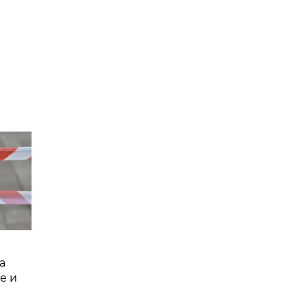
а
е и