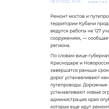
08.07.2022, 15:34
ОБЩЕСТВО
Ремонт мостов и путепро
территории Кубани продо
ведутся работы на 127 уч
сооружениях, — сообщае
региона.
По словам вице-губернат
Краснодаре и Новоросси
завершатся раньше срока
дорог устанавливают ка
путепроводы. Дорожные 
устанавливают новые огр
администрация края опуб
которых еще идут ремон