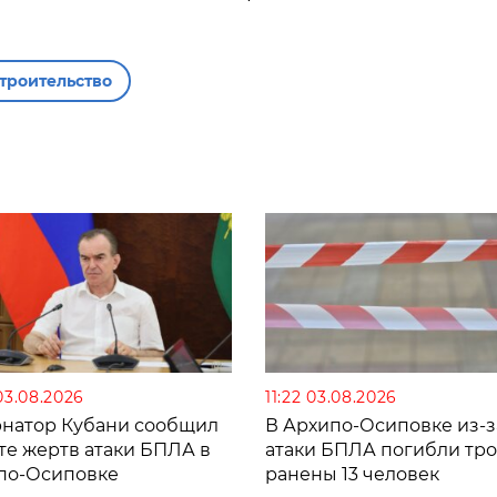
троительство
03.08.2026
11:22 03.08.2026
рнатор Кубани сообщил
В Архипо-Осиповке из-з
те жертв атаки БПЛА в
атаки БПЛА погибли тро
по-Осиповке
ранены 13 человек