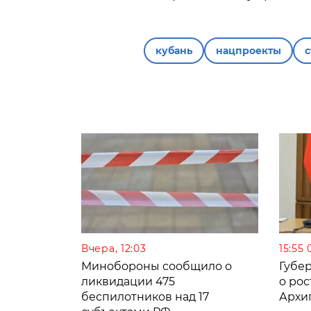
кубань
нацпроекты
с
Вчера, 12:03
15:55 
Минобороны сообщило о
Губе
ликвидации 475
о рос
беспилотников над 17
Архи