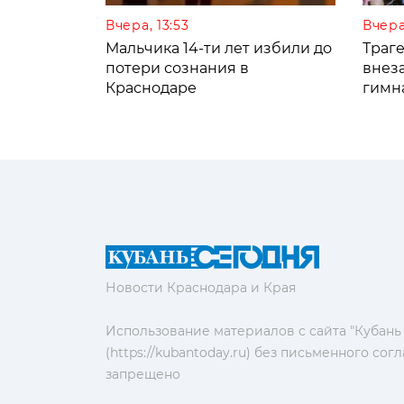
Вчера, 13:53
Вчера
Мальчика 14-ти лет избили до
Траге
потери сознания в
внез
Краснодаре
гимн
Новости Краснодара и Края
Использование материалов с сайта "Кубань
(https://kubantoday.ru) без письменного со
запрещено