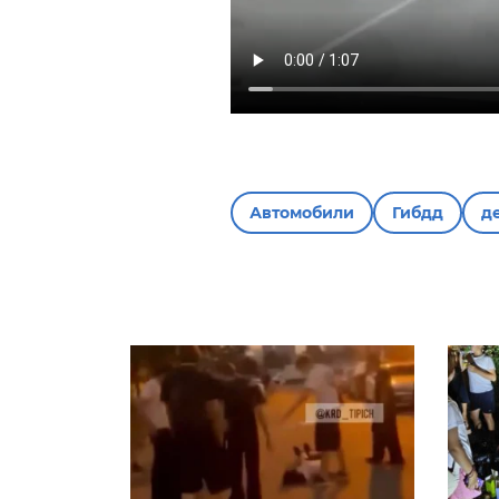
Автомобили
Гибдд
д