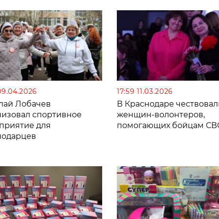
09.04.2026
17:59 11.03.2026
лай Лобачев
В Краснодаре чествовал
низовал спортивное
женщин-волонтеров,
приятие для
помогающих бойцам СВ
нодарцев