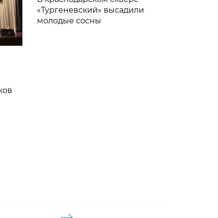
«Тургеневский» высадили
молодые сосны
ков