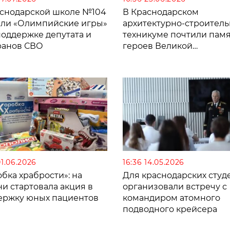
аснодарской школе №104
В Краснодарском
ли «Олимпийские игры»
архитектурно-строител
поддержке депутата и
техникуме почтили памя
ранов СВО
героев Великой
Отечественной войны
01.06.2026
16:36 14.05.2026
бка храбрости»: на
Для краснодарских студ
и стартовала акция в
организовали встречу с
ержку юных пациентов
командиром атомного
подводного крейсера