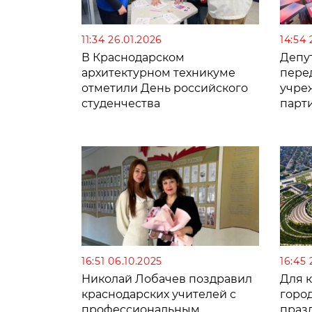
11:34 26.01.2026
14:54 
В Краснодарском
Депу
архитектурном техникуме
пере
отметили День российского
учре
студенчества
парт
16:51 06.10.2025
16:45 
Николай Лобачев поздравил
Для 
краснодарских учителей с
горо
профессиональным
праз