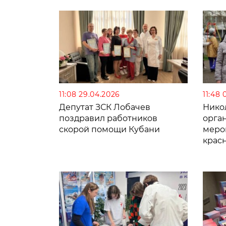
11:08 29.04.2026
11:48 
Депутат ЗСК Лобачев
Нико
поздравил работников
орга
скорой помощи Кубани
меро
крас