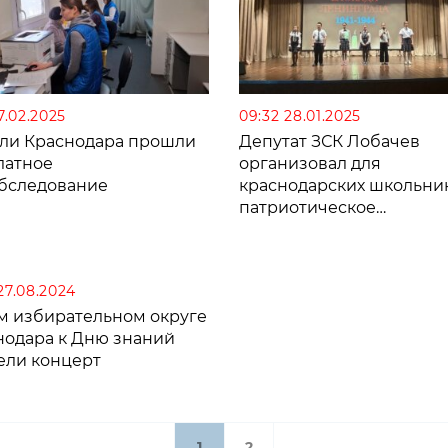
17.02.2025
09:32 28.01.2025
ли Краснодара прошли
Депутат ЗСК Лобачев
латное
организовал для
бследование
краснодарских школьни
патриотическое
мероприятие
27.08.2024
-м избирательном округе
нодара к Дню знаний
ели концерт
1
2