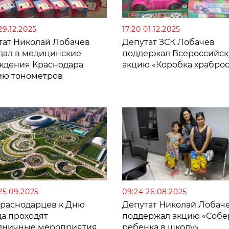
29.12.2025
17:20 01.12.2025
тат Николай Лобачев
Депутат ЗСК Лобачев
дал в медицинские
поддержал Всероссийс
ждения Краснодара
акцию «Коробка храброс
ию тонометров
25.09.2025
09:24 26.08.2025
краснодарцев к Дню
Депутат Николай Лобач
да проходят
поддержал акцию «Собе
дничные мероприятия
ребенка в школу»