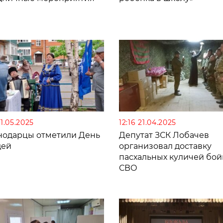
31.05.2025
12:16 21.04.2025
нодарцы отметили День
Депутат ЗСК Лобачев
дей
организовал доставку
пасхальных куличей бо
СВО