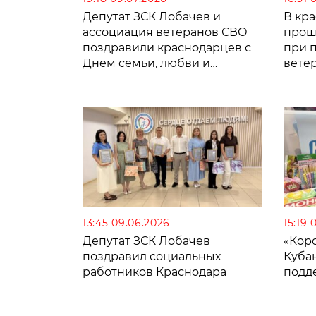
Депутат ЗСК Лобачев и
В кр
ассоциация ветеранов СВО
прош
поздравили краснодарцев с
при 
Днем семьи, любви и
вете
верности
13:45 09.06.2026
15:19 
Депутат ЗСК Лобачев
«Коро
поздравил социальных
Кубан
работников Краснодара
подд