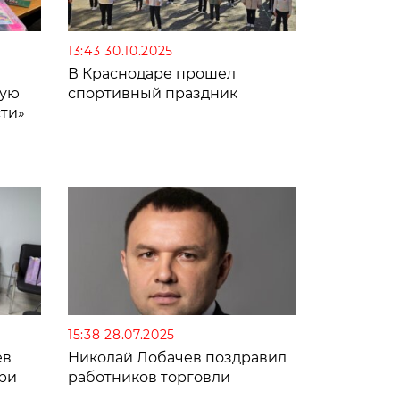
13:43 30.10.2025
В Краснодаре прошел
кую
спортивный праздник
ти»
15:38 28.07.2025
ев
Николай Лобачев поздравил
ри
работников торговли