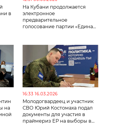
й
На Кубани продолжается
ани в
электронное
предварительное
голосование партии «Единая
Россия»
16:33 16.03.2026
нтин
Молодогвардеец и участник
ы на
СВО Юрий Костомаха подал
диной
документы для участия в
праймериз ЕР на выборы в
Госдуму