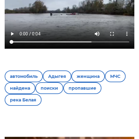
автомобиль
Адыгея
женщина
МЧС
найдена
поиски
пропавшие
река Белая