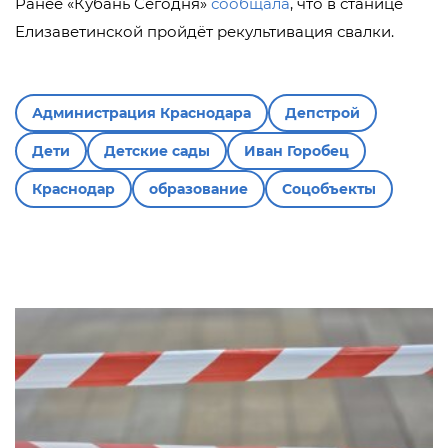
Ранее «Кубань Сегодня»
сообщала
, что в станице
Елизаветинской пройдёт рекультивация свалки.
Администрация Краснодара
Депстрой
Дети
Детские сады
Иван Горобец
Краснодар
образование
Соцобъекты