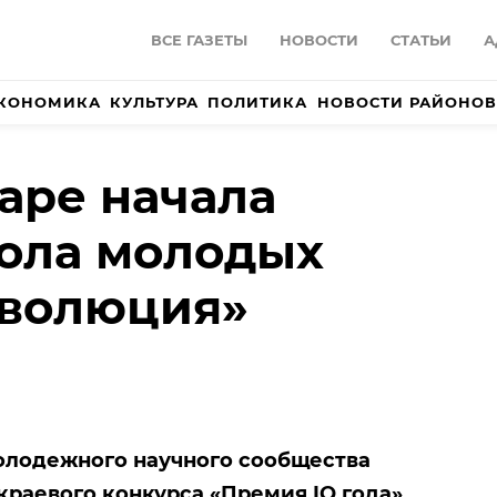
ВСЕ ГАЗЕТЫ
НОВОСТИ
СТАТЬИ
А
КОНОМИКА
КУЛЬТУРА
ПОЛИТИКА
НОВОСТИ РАЙОНОВ
аре начала
ола молодых
Эволюция»
олодежного научного сообщества
краевого конкурса «Премия
IQ
года»,