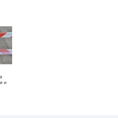
а
е и