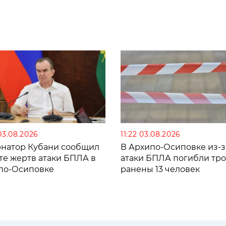
03.08.2026
11:22 03.08.2026
рнатор Кубани сообщил
В Архипо-Осиповке из-з
те жертв атаки БПЛА в
атаки БПЛА погибли тро
по-Осиповке
ранены 13 человек