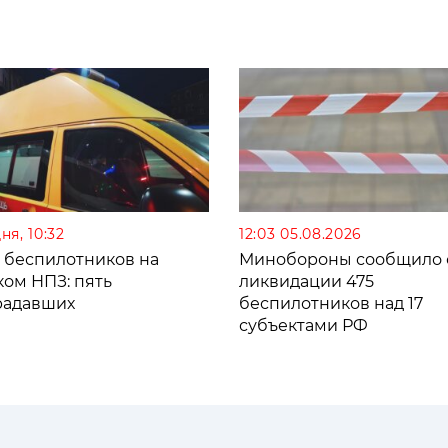
ня, 10:32
12:03 05.08.2026
а беспилотников на
Минобороны сообщило 
ком НПЗ: пять
ликвидации 475
радавших
беспилотников над 17
субъектами РФ