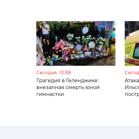
Сегодня, 10:38
Сегод
Трагедия в Геленджике:
Атак
внезапная смерть юной
Ильс
гимнастки
пост