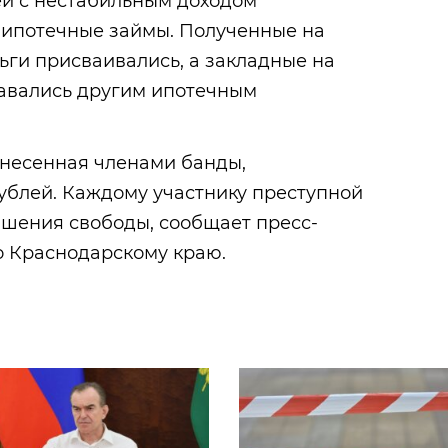
й с нестабильным доходом
ипотечные займы. Полученные на
ги присваивались, а закладные на
авались другим ипотечным
несенная членами банды,
рублей. Каждому участнику преступной
лишения свободы, сообщает пресс-
о Краснодарскому краю.