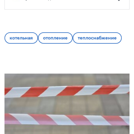
котельная
отопление
теплоснабжение