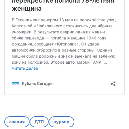
авария
ДТП
курьер