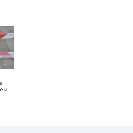
а
е и