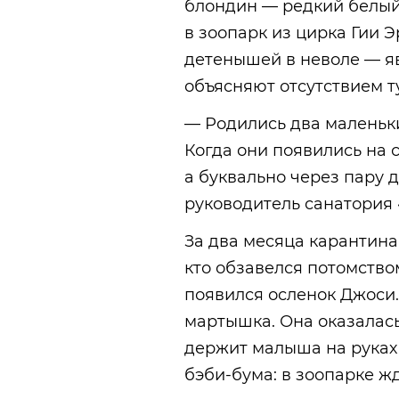
блондин — редкий белый
в зоопарк из цирка Гии 
детенышей в неволе — яв
объясняют отсутствием т
— Родились два маленьки
Когда они появились на св
а буквально через пару 
руководитель санатория 
За два месяца карантина
кто обзавелся потомство
появился осленок Джоси.
мартышка. Она оказалас
держит малыша на руках 
бэби-бума
: в зоопарке ж