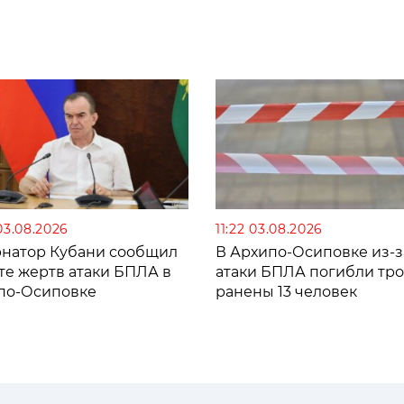
03.08.2026
11:22 03.08.2026
рнатор Кубани сообщил
В Архипо-Осиповке из-з
те жертв атаки БПЛА в
атаки БПЛА погибли тро
по-Осиповке
ранены 13 человек