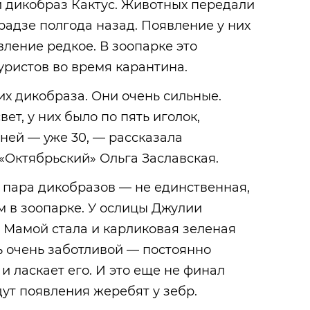
 дикобраз Кактус. Животных передали
Эрадзе полгода назад. Появление у них
ление редкое. В зоопарке это
уристов во время карантина.
х дикобраза. Они очень сильные.
ет, у них было по пять иголок,
дней — уже 30, — рассказала
«Октябрьский» Ольга Заславская.
 пара дикобразов — не единственная,
м в зоопарке. У ослицы Джулии
 Мамой стала и карликовая зеленая
ь очень заботливой — постоянно
и ласкает его. И это еще не финал
дут появления жеребят у зебр.