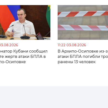
03.08.2026
11:22 03.08.2026
рнатор Кубани сообщил
В Архипо-Осиповке из-з
те жертв атаки БПЛА в
атаки БПЛА погибли тро
по-Осиповке
ранены 13 человек