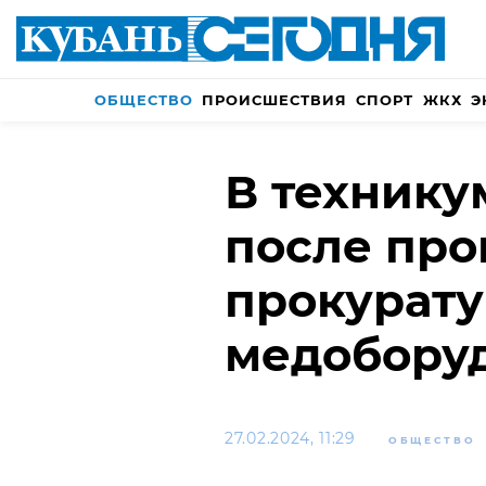
ОБЩЕСТВО
ПРОИСШЕСТВИЯ
СПОРТ
ЖКХ
Э
В технику
после про
прокурату
медобору
27.02.2024, 11:29
ОБЩЕСТВО