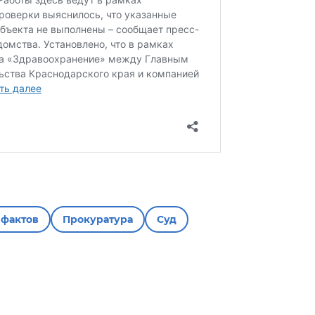
 фактов
Прокуратура
Суд