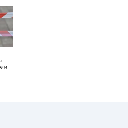
а
е и