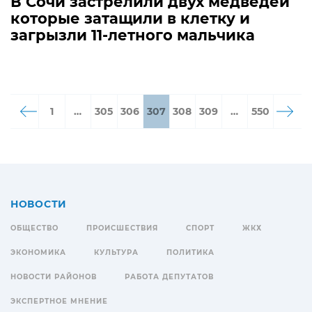
В Сочи застрелили двух медведей
которые затащили в клетку и
загрызли 11-летного мальчика
1
…
305
306
307
308
309
…
550
НОВОСТИ
ОБЩЕСТВО
ПРОИСШЕСТВИЯ
СПОРТ
ЖКХ
ЭКОНОМИКА
КУЛЬТУРА
ПОЛИТИКА
НОВОСТИ РАЙОНОВ
РАБОТА ДЕПУТАТОВ
ЭКСПЕРТНОЕ МНЕНИЕ