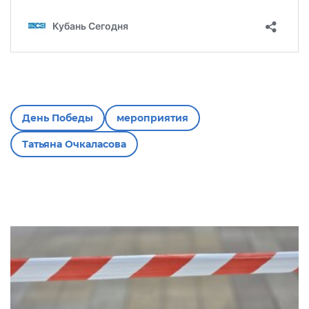
День Победы
мероприятия
Татьяна Очкаласова