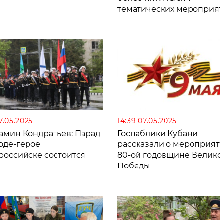
тематических мероприя
07.05.2025
14:39 07.05.2025
амин Кондратьев: Парад
Госпаблики Кубани
оде-герое
рассказали о мероприят
российске состоится
80-ой годовщине Велик
Победы