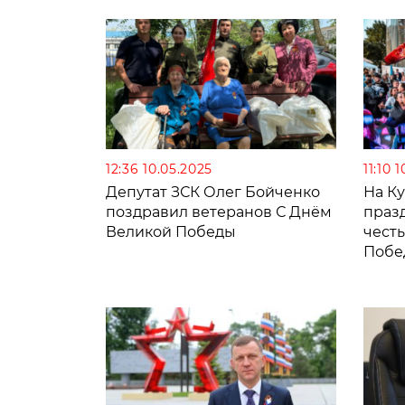
12:36 10.05.2025
11:10 
Депутат ЗСК Олег Бойченко
На К
поздравил ветеранов С Днём
праз
Великой Победы
чест
Побе