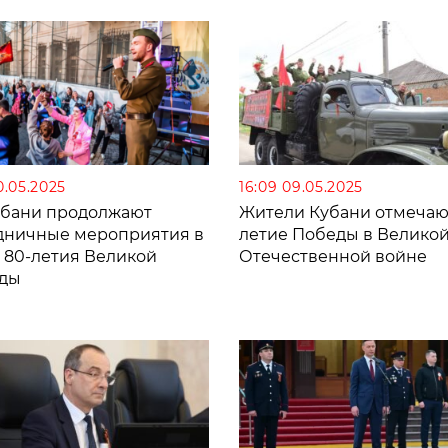
10.05.2025
16:09 09.05.2025
убани продолжают
Жители Кубани отмечаю
дничные мероприятия в
летие Победы в Велико
ь 80-летия Великой
Отечественной войне
ды