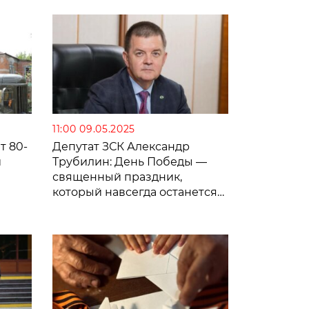
11:00 09.05.2025
т 80-
Депутат ЗСК Александр
й
Трубилин: День Победы —
священный праздник,
который навсегда останется
символом мужества,
единства и беззаветной
любви к Родине