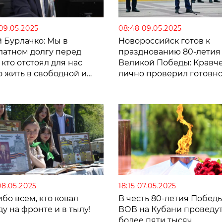
 09.05.2025
08:48 09.05.2025
 Бурлачко: Мы в
Новороссийск готов к
латном долгу перед
празднованию 80-летия
 кто отстоял для нас
Великой Победы: Кравч
о жить в свободной и
лично проверил готовно
висимой стране
служб
08.05.2025
18:15 07.05.2025
бо всем, кто ковал
В честь 80-летия Победы
у на фронте и в тылу!
ВОВ на Кубани проведу
более пяти тысяч