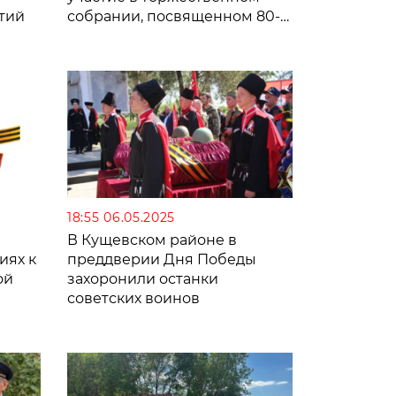
тий
собрании, посвященном 80-
летию Победы
18:55 06.05.2025
В Кущевском районе в
иях к
преддверии Дня Победы
ой
захоронили останки
советских воинов