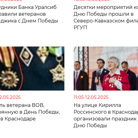
удники Банка Уралсиб
Десятки мероприятий к
равили ветеранов
Дню Победы прошли в
нджика с Днем Победы
Северо-Кавказском фил
РГУП
12.05.2025
11:05 12.05.2025
ль ветерана ВОВ,
На улице Кирилла
рянную в День Победы,
Россинского в Краснода
 в Краснодаре
организовали праздник 
Дню Победы