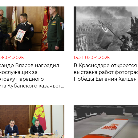
е
 06.04.2025
15:21 02.04.2025
сандр Власов наградил
В Краснодаре откроется
нослужащих за
выставка работ фотогра
отовку парадного
Победы Евгения Халдея
та Кубанского казачьего
ка