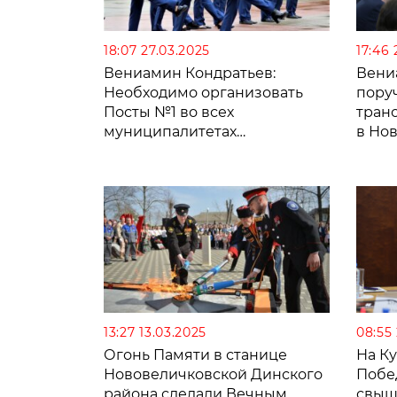
18:07 27.03.2025
17:46 
Вениамин Кондратьев:
Вени
Необходимо организовать
пору
Посты №1 во всех
тран
муниципалитетах
в Но
Краснодарского края
13:27 13.03.2025
08:55
Огонь Памяти в станице
На Ку
Нововеличковской Динского
Побе
района сделали Вечным
свыш