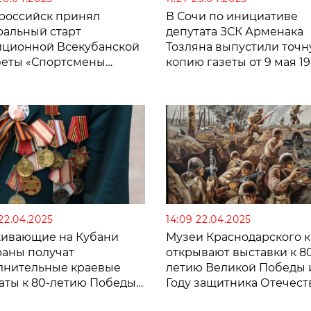
российск принял
В Сочи по инициативе
ральный старт
депутата ЗСК Арменака
иционной Всекубанской
Тозляна выпустили точ
феты «Спортсмены
копию газеты от 9 мая 1
ни»
года
 22.04.2025
14:09 22.04.2025
ивающие на Кубани
Музеи Краснодарского 
раны получат
открывают выставки к 8
лнительные краевые
летию Великой Победы 
аты к 80-летию Победы
Году защитника Отечест
ликой Отечественной