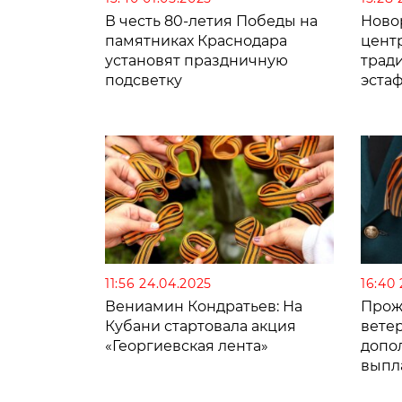
В честь 80-летия Победы на
Ново
памятниках Краснодара
цент
установят праздничную
трад
подсветку
эста
Куба
11:56 24.04.2025
16:40
Вениамин Кондратьев: На
Прож
Кубани стартовала акция
вете
«Георгиевская лента»
допо
выпл
в Ве