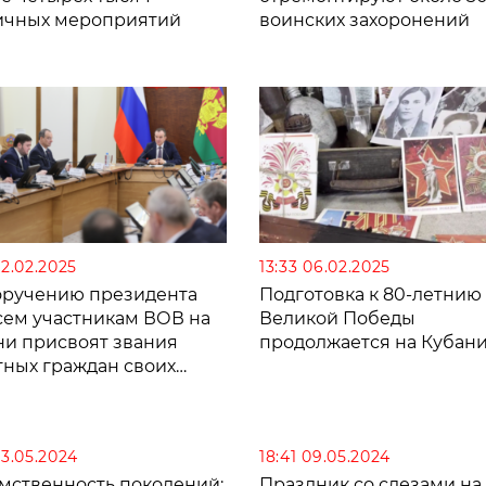
ичных мероприятий
воинских захоронений
12.02.2025
13:33 06.02.2025
оручению президента
Подготовка к 80-летнию
сем участникам ВОВ на
Великой Победы
ни присвоят звания
продолжается на Кубан
тных граждан своих
ципалитетов
13.05.2024
18:41 09.05.2024
мственность поколений:
Праздник со слезами на