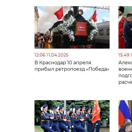
войн
12:06 11.04.2025
15:49
В Краснодар 10 апреля
Алек
прибыл ретропоезд «Победа»
воен
подг
расче
войс