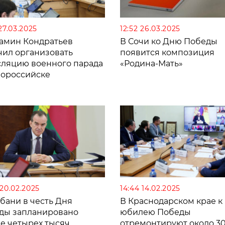
27.03.2025
12:52 26.03.2025
амин Кондратьев
В Сочи ко Дню Победы
чил организовать
появится композиция
сляцию военного парада
«Родина-Мать»
вороссийске
 20.02.2025
14:44 14.02.2025
бани в честь Дня
В Краснодарском крае к
ды запланировано
юбилею Победы
е четырех тысяч
отремонтируют около 3