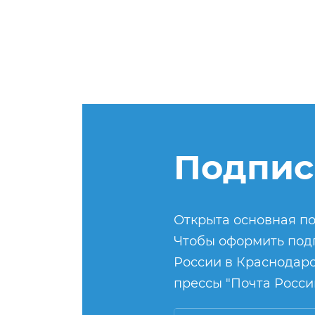
Подпис
Открыта основная по
Чтобы оформить подп
России в Краснодарс
прессы "Почта России