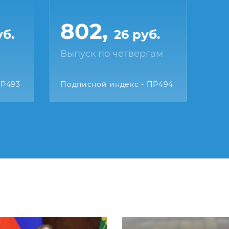
802,
уб.
26 руб.
Выпуск по четвергам
ПР493
Подписной индекс - ПР494