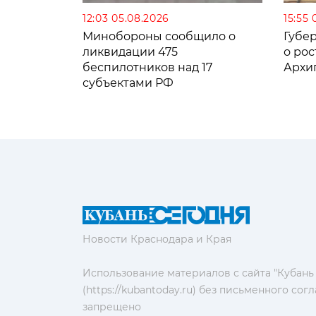
12:03 05.08.2026
15:55 
Минобороны сообщило о
Губе
ликвидации 475
о рос
беспилотников над 17
Архи
субъектами РФ
Новости Краснодара и Края
Использование материалов с сайта "Кубань
(https://kubantoday.ru) без письменного со
запрещено