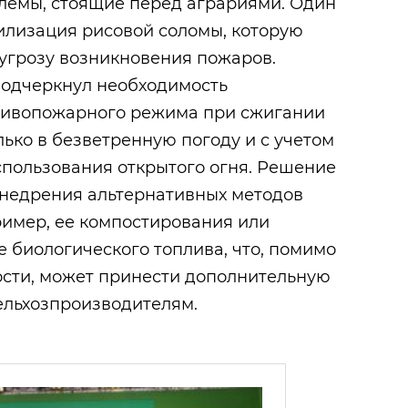
блемы, стоящие перед аграриями. Один
тилизация рисовой соломы, которую
 угрозу возникновения пожаров.
подчеркнул необходимость
тивопожарного режима при сжигании
лько в безветренную погоду и с учетом
спользования открытого огня. Решение
внедрения альтернативных методов
ример, ее компостирования или
е биологического топлива, что, помимо
ости, может принести дополнительную
ельхозпроизводителям.