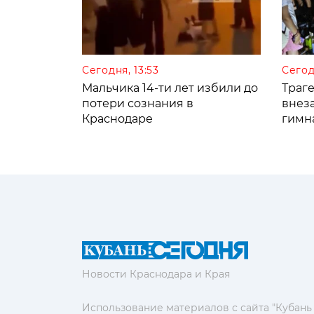
Сегодня, 13:53
Сегод
Мальчика 14-ти лет избили до
Траге
потери сознания в
внез
Краснодаре
гимн
Новости Краснодара и Края
Использование материалов с сайта "Кубань