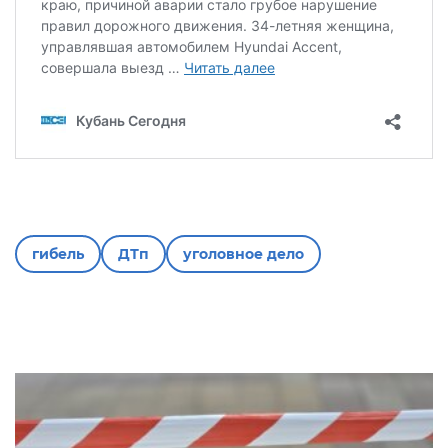
гибель
ДТп
уголовное дело