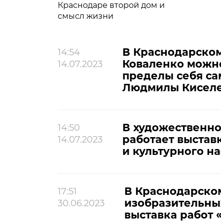
Краснодаре второй дом и
смысл жизни
В Краснодарском
14:54
Коваленко можно
14.07.2023
пределы себя са
Людмилы Киселе
В художественно
14:50
работает выстав
14.07.2023
и культурного н
В Краснодарско
17:51
изобразительных
30.06.2023
выставка работ 