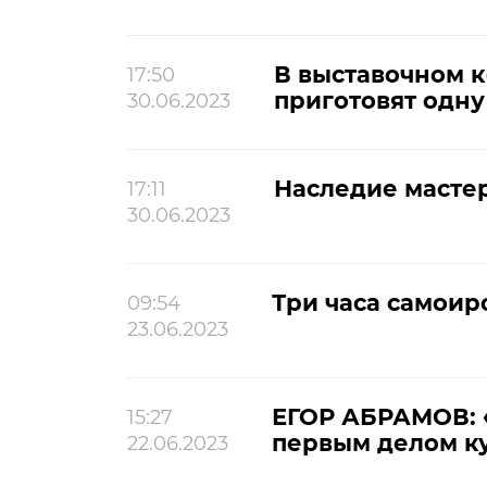
В выставочном к
17:50
приготовят одну
30.06.2023
Наследие масте
17:11
30.06.2023
Три часа самои
09:54
23.06.2023
ЕГОР АБРАМОВ: «Е
15:27
первым делом ку
22.06.2023