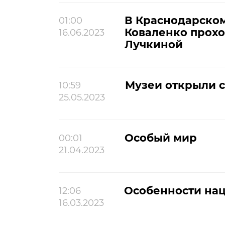
В Краснодарском
01:00
Коваленко прохо
16.06.2023
Лучкиной
Музеи открыли 
10:59
25.05.2023
Особый мир
00:01
21.04.2023
Особенности на
12:06
16.03.2023