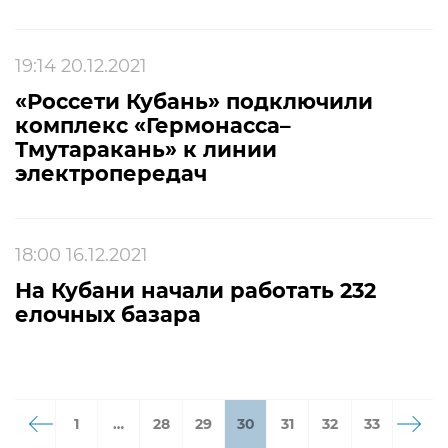
19:14 20.12.2021
«Россети Кубань» подключили
комплекс «Гермонасса–
Тмутаракань» к линии
электропередач
18:00 16.12.2021
На Кубани начали работать 232
елочных базара
1
…
28
29
30
31
32
33