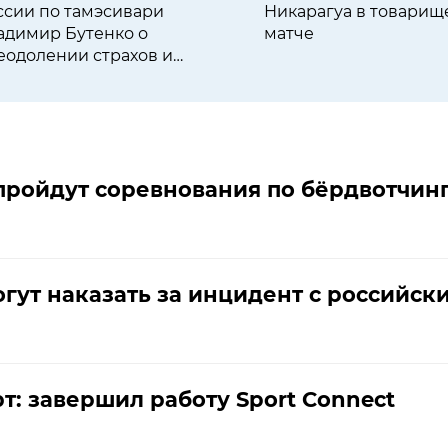
ссии по тамэсивари
Никарагуа в товарищ
адимир Бутенко о
матче
еодолении страхов и
спитании спортсменов
пройдут соревнования по бёрдвотчин
огут наказать за инцидент с российс
т: завершил работу Sport Connect