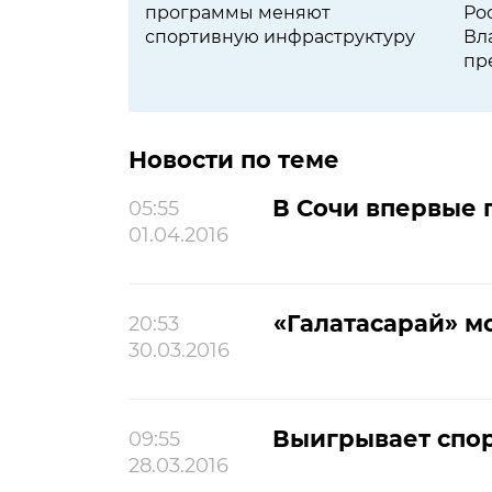
программы меняют
Ро
спортивную инфраструктуру
Вл
пр
во
Новости по теме
В Сочи впервые 
05:55
01.04.2016
«Галатасарай» м
20:53
30.03.2016
Выигрывает спор
09:55
28.03.2016