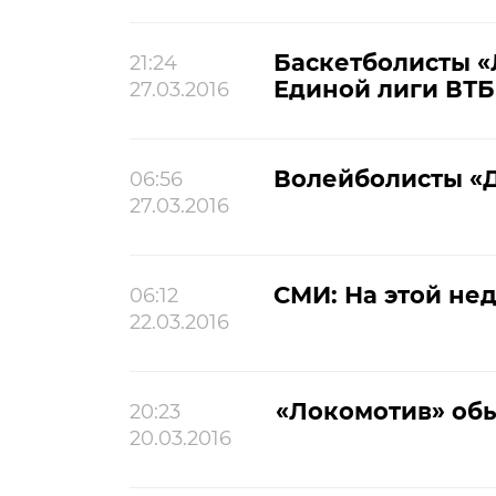
Баскетболисты «
21:24
Единой лиги ВТБ
27.03.2016
Волейболисты «Д
06:56
27.03.2016
СМИ: На этой не
06:12
22.03.2016
«Локомотив» обы
20:23
20.03.2016