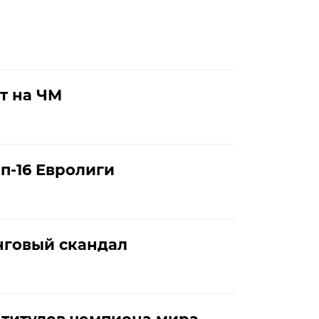
т на ЧМ
п-16 Евролиги
нговый скандал