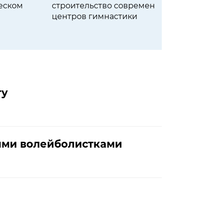
еском
строительство современных
центров гимнастики
гу
кими волейболистками