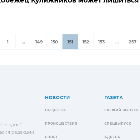
кобежец Кулижников может лишиться 
1
…
149
150
151
152
153
…
257
НОВОСТИ
ГАЗЕТА
ОБЩЕСТВО
СВЕЖИЙ ВЫПУСК
ПРОИСШЕСТВИЯ
СПЕЦВЫПУСК
 Сегодня"
гласия редакции
СПОРТ
АДРЕСА