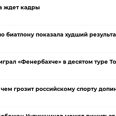
а ждет кадры
о биатлону показала худший результа
грал «Фенербахче» в десятом туре То
 чем грозит российскому спорту допи