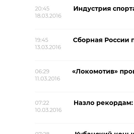
Индустрия спорт
20:45
18.03.2016
Сборная России п
19:45
13.03.2016
«Локомотив» прои
06:29
11.03.2016
Назло рекордам:
07:22
10.03.2016